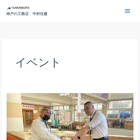
内
容
神戸の工務店 中村住建
を
ス
キ
ッ
プ
イベント
「100
年
え
ん
ぴ
つ」