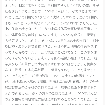
ました。 目次 “木をどうにか再利用できないか” 想いの繋がりが
社会を良くすると信じて 「100年えんぴつ」 ができるまで “木
をどうにか再利用できないか” “”伐採した木をどうにか再利用で
きないか” という単純なアイデアが、この活動の始まりでした。
中村住建が請け負った「こうべ小学校体育倉庫棟新築工事」で
は、体育倉庫を建設するために生えていた木を伐採し、廃棄す
る予定でした。しかし、その木は100年以上の樹齢を持ち、戦争
や阪神・淡路大震災を乗り越え、生徒や周辺地域の住民を見守
ってきたものでした。「ただ廃棄するだけでなく、この木を使
って何かできないか」と考え、今回の活動が始まりました。 従
業員から「鉛筆にして生徒達に寄贈するのはどうか」と提案が
あり、伐採した木を再利用して鉛筆を制作することを決めまし
た。 当然ながら、鉛筆の製造については全くの未経験でした
が、(株)福島材木店の福嶋様、明石木工㈲の明石様、そして金子
鉛筆製作所の金子様のご協力により、無事に鉛筆を制作するこ
とができました。 多くの方々のご協力により、「100年えんぴ
つ」を生徒と周辺地域の皆様に寄贈することができました。 こ
うべ小学校に生えていた木 想いの繋がりが社会を良くすると信