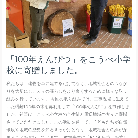
を
こ
う
べ
小
学
校
「100年えんぴつ」をこうべ小学
に
寄
校に寄贈しました。
贈
し
私たちは、建物を単に建てるだけでなく、地域社会とのつなが
ま
りを大切にし、人々の暮らしをより良くするために様々な取り
し
組みを行っています。 今回の取り組みでは、工事現場に生えて
た。
いた樹齢100年の木を再利用して「100年えんぴつ」を制作しま
した。鉛筆は、こうべ小学校の全生徒と周辺地域の方々に寄贈
させていただきました。この活動を通じて、子どもたちが自然
環境や地域の歴史を知るきっかけとなり、地域社会との絆が深
まることを期待しています。 教頭先生に「100年鉛筆」を渡し