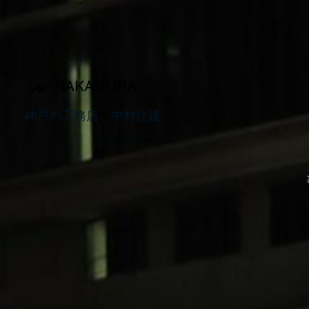
内
容
を
ス
キ
ッ
神戸の工務店 中村住建
プ