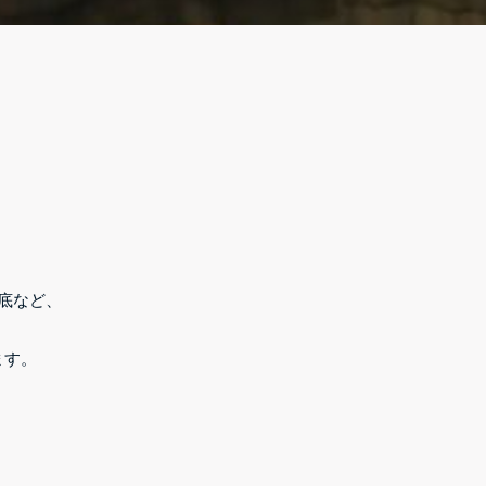
底など、
ます。